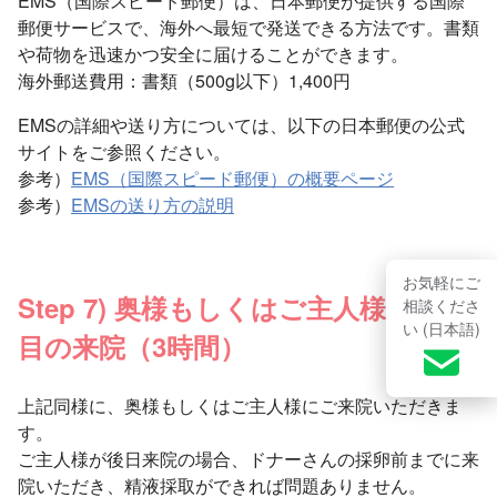
EMS（国際スピード郵便）は、日本郵便が提供する国際
郵便サービスで、海外へ最短で発送できる方法です。書類
や荷物を迅速かつ安全に届けることができます。
海外郵送費用：書類（500g以下）1,400円
EMSの詳細や送り方については、以下の日本郵便の公式
サイトをご参照ください。
参考）
EMS（国際スピード郵便）の概要ページ
参考）
EMSの送り方の説明
お気軽にご
Step 7) 奥様もしくはご主人様：1回
相談くださ
い (日本語)
目の来院（3時間）
上記同様に、奥様もしくはご主人様にご来院いただきま
す。
ご主人様が後日来院の場合、ドナーさんの採卵前までに来
院いただき、精液採取ができれば問題ありません。