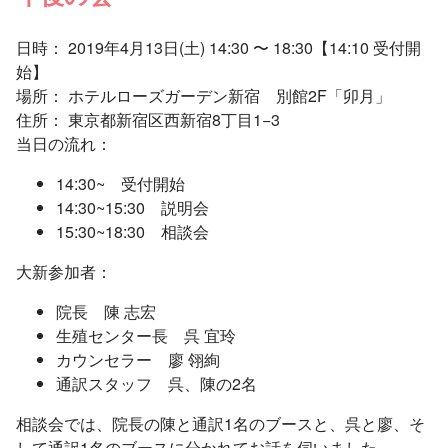
日時： 2019年4月13日(土) 14:30 〜 18:30【14:10 受付開
始】
場所： ホテルローズガーデン新宿 別館2F「卯月」
住所： 東京都新宿区西新宿8丁目1−3
当日の流れ：
14:30~ 受付開始
14:30~15:30 説明会
15:30~18:30 相談会
大新参加者：
院長 陳 志宏
生殖センター長 呉 宜玲
カウンセラー 廖 翎絢
通訳スタッフ 呉、陳の2名
相談会では、院長の陳と通訳1名のブースと、呉と廖、そ
して通訳1名のブースに分かれてお話を伺いました。