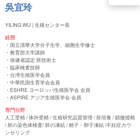
吳宜玲
YILING WU | 生殖センター長
経歴
・国立清華大学分子生学、細胞生学修士
・教育部大学講師
・保健省認定 胚技術士
・臨床検査技師
・台湾生殖医学会員
・中華民国生育学会会員
・ESHRE ヨーロッパ生殖医学会 会員
・ASPIRE アジア生殖医学会 会員
専門分野
人工受精 / 体外受精 / 生殖研究品質管理 / 胚培養 / 顕微授精
/ 胚の染色体検査/ 胚の凍結 / 精子・卵子凍結 /不妊症カウ
ンセリング