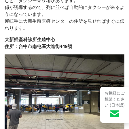
むと、タクシー乗り場があります。
係が誘導するので、列に並べば自動的にタクシーが来るよ
うになっています。
運転手に大新生殖医療センターの住所を見せればすぐに伝
わります。
大新婦產科診所生殖中心
住所：台中市南屯區大進街449號
お気軽にご
相談くださ
い (日本語)